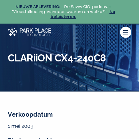
NIEUWE AFLEVERING:
De Savvy CIO-podcast –
NIEU
u
"Vloeistofkoeling: wanneer, waarom en welke?"
Nu
"Vloeis
beluisteren.
CLARiiON CX4-240C8
Verkoopdatum
1 mei 2009