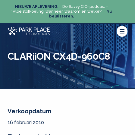
NIEUWE AFLEVERING:
De Savvy CIO-podcast –
NIEU
u
"Vloeistofkoeling: wanneer, waarom en welke?"
Nu
"Vloeis
beluisteren.
CLARiiON CX4D-960C8
Verkoopdatum
16 februari 2010