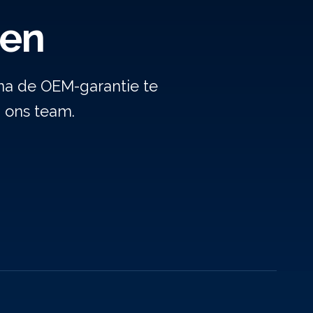
gen
na de OEM-garantie te
j ons team.