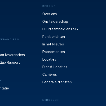
BEDRIJF
Over ons
Ons leiderschap
Duurzaamheid en ESG
Persberichten
VERANCIERS
In het Nieuws
Evenementen
or leveranciers
Locaties
Gap Rapport
Dienst Locaties
Carrières
M
Federale diensten
ntatie
MIDDELEN