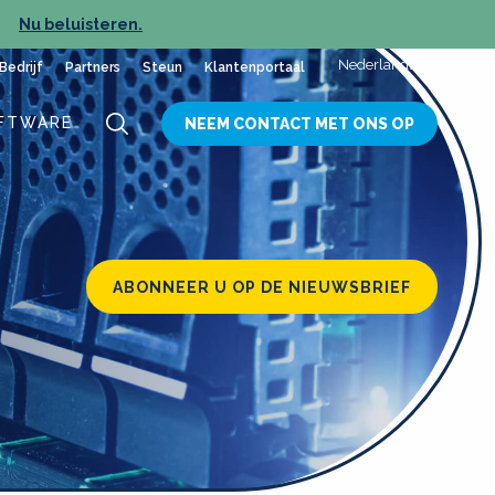
Nu beluisteren.
NIEUW
Nederlands
Bedrijf
Partners
Steun
Klantenportaal
FTWARE
NEEM CONTACT MET ONS OP
ABONNEER U OP DE NIEUWSBRIEF