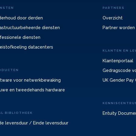
ENSTEN
PARTNERS
erhoud door derden
Overzicht
rastructuurbeheerde diensten
Partner worden
fessionele diensten
eistofkoeling datacenters
KLANTEN EN LE
Klantenportaal
Gedragscode vo
ODUCTEN
tware voor netwerkbewaking
UK Gender Pay 
uwe en tweedehands hardware
KENNISCENTRU
Entuity Docume
SL BIBLIOTHEEK
de levensduur / Einde levensduur