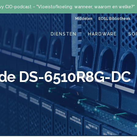
vy CIO-podcast – "Vloeistofkoeling: wanneer, waarom en welke?"
Middelen
EOSL Bibliotheek
DIENSTEN
HARDWARE
SO
ade DS-6510R8G-DC