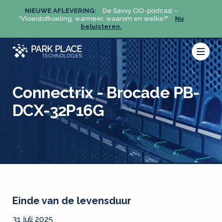
NIEUWE AFLEVERING:
De Savvy CIO-podcast –
NIEU
u
"Vloeistofkoeling: wanneer, waarom en welke?"
Nu
"Vloeis
beluisteren.
Connectrix - Brocade PB-
DCX-32P16G
Einde van de levensduur
31 juli 2025