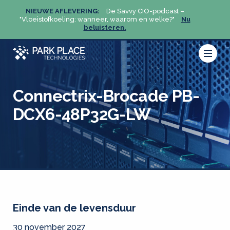
NIEUWE AFLEVERING:
De Savvy CIO-podcast –
NIEU
u
"Vloeistofkoeling: wanneer, waarom en welke?"
Nu
"Vloeis
beluisteren.
Connectrix-Brocade PB-
DCX6-48P32G-LW
Einde van de levensduur
30 november 2027