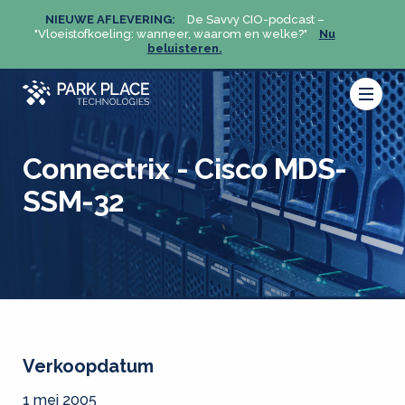
NIEUWE AFLEVERING:
De Savvy CIO-podcast –
NIEU
u
"Vloeistofkoeling: wanneer, waarom en welke?"
Nu
"Vloeis
beluisteren.
Connectrix - Cisco MDS-
SSM-32
Verkoopdatum
1 mei 2005