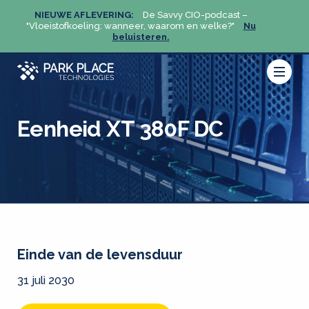
NIEUWE AFLEVERING:
De Savvy CIO-podcast –
NIEU
u
"Vloeistofkoeling: wanneer, waarom en welke?"
Nu
"Vloeis
beluisteren.
Eenheid XT 380F DC
Einde van de levensduur
31 juli 2030