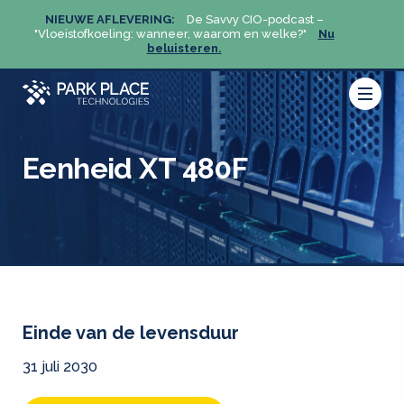
NIEUWE AFLEVERING:
De Savvy CIO-podcast –
NIEU
u
"Vloeistofkoeling: wanneer, waarom en welke?"
Nu
"Vloeis
beluisteren.
Eenheid XT 480F
Einde van de levensduur
31 juli 2030