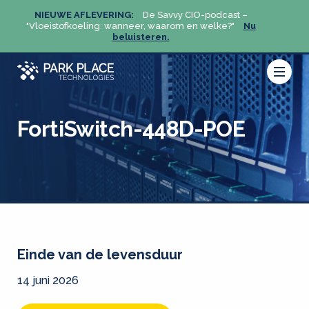
NIEUWE AFLEVERING:
De Savvy CIO-podcast –
NIEU
u
"Vloeistofkoeling: wanneer, waarom en welke?"
Nu
"Vloeis
beluisteren.
FortiSwitch-448D-POE
Einde van de levensduur
14 juni 2026