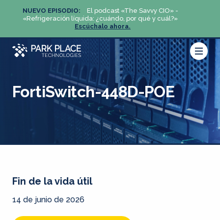
NUEVO EPISODIO:
El podcast «The Savvy CIO» -
NUEV
«Refrigeración líquida: ¿cuándo, por qué y cuál?»
«Refri
Escúchalo ahora.
FortiSwitch-448D-POE
Fin de la vida útil
14 de junio de 2026