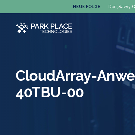
NEUE FOLGE:
Der „Savvy C
CloudArray-Anw
40TBU-00