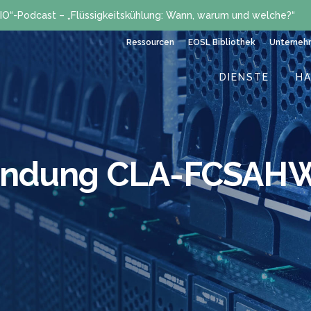
IO“-Podcast – „Flüssigkeitskühlung: Wann, warum und welche?“
Ressourcen
EOSL Bibliothek
Unterneh
DIENSTE
H
endung CLA-FCSAH