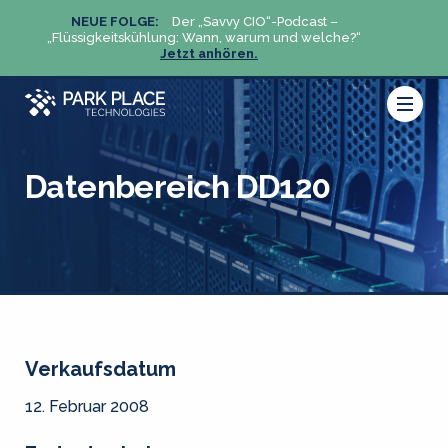
NEUE FOLGE:
Der „Savvy CIO“-Podcast –
N
„Flüssigkeitskühlung: Wann, warum und welche?“
„Flüs
Jetzt anhören.
Datenbereich DD120
Verkaufsdatum
12. Februar 2008