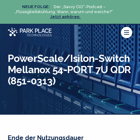
NEUE FOLGE:
Der „Savvy CIO“-Podcast –
N
„Flüssigkeitskühlung: Wann, warum und welche?“
„Flüs
Jetzt anhören.
PowerScale/Isilon-Switch
Mellanox 54-PORT 7U QDR
(851-0313)
Ende der Nutzungsdauer