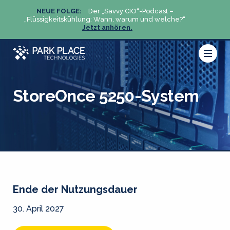
NEUE FOLGE:
Der „Savvy CIO“-Podcast –
N
„Flüssigkeitskühlung: Wann, warum und welche?“
„Flüs
Jetzt anhören.
StoreOnce 5250-System
Ende der Nutzungsdauer
30. April 2027