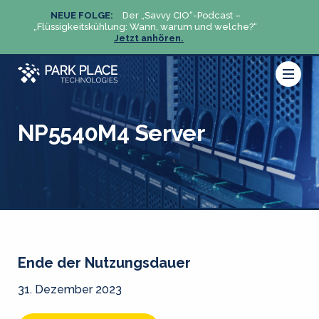
NEUE FOLGE:
Der „Savvy CIO“-Podcast –
N
„Flüssigkeitskühlung: Wann, warum und welche?“
„Flüs
Jetzt anhören.
NP5540M4 Server
Ende der Nutzungsdauer
31. Dezember 2023