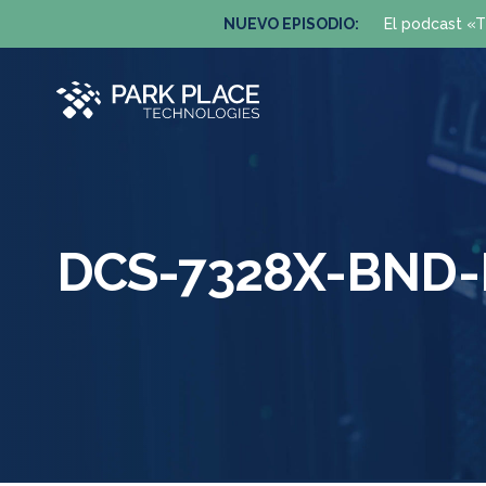
NUEVO EPISODIO:
El podcast «T
DCS-7328X-BND-