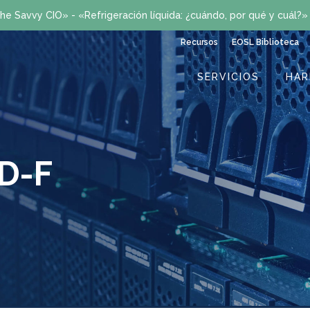
he Savvy CIO» - «Refrigeración líquida: ¿cuándo, por qué y cuál?
Recursos
EOSL Biblioteca
SERVICIOS
HA
D-F