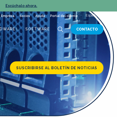
»
Escúchalo ahora.
NUEVO E
Español
Empresa
Socios
Ayuda
Portal del cliente
RDWARE
SOFTWARE
CONTACTO
SUSCRIBIRSE AL BOLETÍN DE NOTICIAS