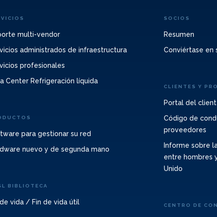
RVICIOS
SOCIOS
orte multi-vendor
Resumen
vicios administrados de infraestructura
Conviértase en 
vicios profesionales
a Center Refrigeración líquida
CLIENTES Y PR
Portal del clien
Código de cond
ODUCTOS
proveedores
tware para gestionar su red
Informe sobre la
dware nuevo y de segunda mano
entre hombres y
Unido
SL BIBLIOTECA
 de vida / Fin de vida útil
CENTRO DE CO