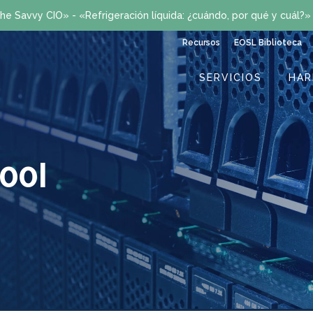
he Savvy CIO» - «Refrigeración líquida: ¿cuándo, por qué y cuál?
Recursos
EOSL Biblioteca
SERVICIOS
HA
00I