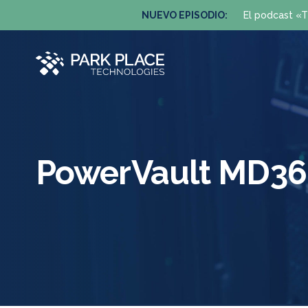
NUEVO EPISODIO:
El podcast «T
PowerVault MD36