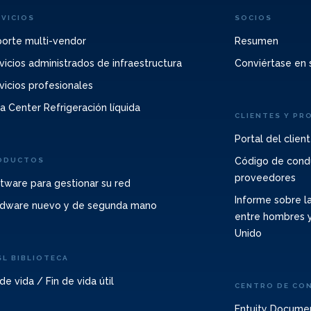
RVICIOS
SOCIOS
orte multi-vendor
Resumen
vicios administrados de infraestructura
Conviértase en 
vicios profesionales
a Center Refrigeración líquida
CLIENTES Y PR
Portal del clien
Código de cond
ODUCTOS
proveedores
tware para gestionar su red
Informe sobre la
dware nuevo y de segunda mano
entre hombres y
Unido
SL BIBLIOTECA
 de vida / Fin de vida útil
CENTRO DE CO
Entuity Docume