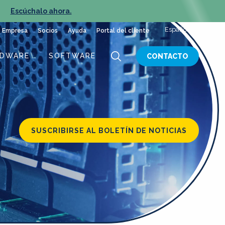
»
Escúchalo ahora.
NUEVO E
Español
Empresa
Socios
Ayuda
Portal del cliente
RDWARE
SOFTWARE
CONTACTO
SUSCRIBIRSE AL BOLETÍN DE NOTICIAS