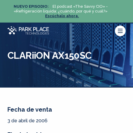
NUEVO EPISODIO:
El podcast «The Savvy CIO» -
NUEV
«Refrigeración líquida: ¿cuándo, por qué y cuál?»
«Refri
Escúchalo ahora.
CLARiiON AX150SC
Fecha de venta
3 de abril de 2006