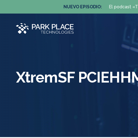
NUEVO EPISODIO:
El podcast «T
XtremSF PCIEHH