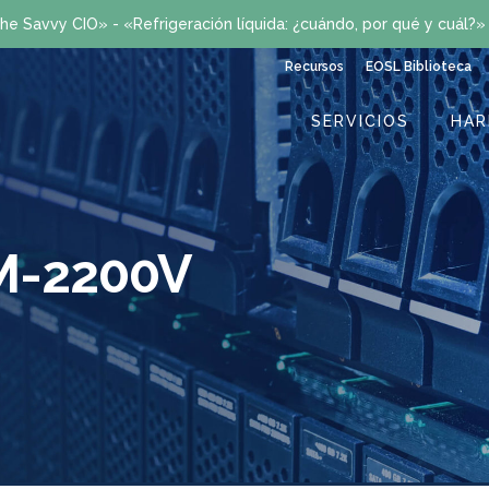
he Savvy CIO» - «Refrigeración líquida: ¿cuándo, por qué y cuál?
Recursos
EOSL Biblioteca
SERVICIOS
HA
M-2200V