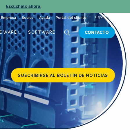
»
Escúchalo ahora.
NUEVO E
Español
Empresa
Socios
Ayuda
Portal del cliente
RDWARE
SOFTWARE
CONTACTO
SUSCRIBIRSE AL BOLETÍN DE NOTICIAS