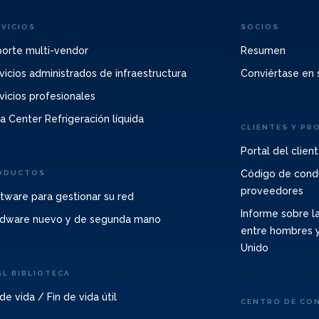
RVICIOS
SOCIOS
orte multi-vendor
Resumen
vicios administrados de infraestructura
Conviértase en 
vicios profesionales
a Center Refrigeración líquida
CLIENTES Y PR
Portal del clien
Código de cond
ODUCTOS
proveedores
tware para gestionar su red
Informe sobre la
dware nuevo y de segunda mano
entre hombres y
Unido
SL BIBLIOTECA
 de vida / Fin de vida útil
CENTRO DE CO