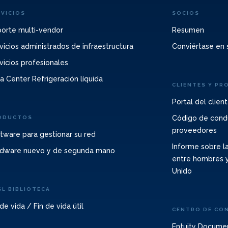
RVICIOS
SOCIOS
orte multi-vendor
Resumen
vicios administrados de infraestructura
Conviértase en 
vicios profesionales
a Center Refrigeración líquida
CLIENTES Y PR
Portal del clien
Código de cond
ODUCTOS
proveedores
tware para gestionar su red
Informe sobre la
dware nuevo y de segunda mano
entre hombres y
Unido
SL BIBLIOTECA
 de vida / Fin de vida útil
CENTRO DE CO
Entuity Docume