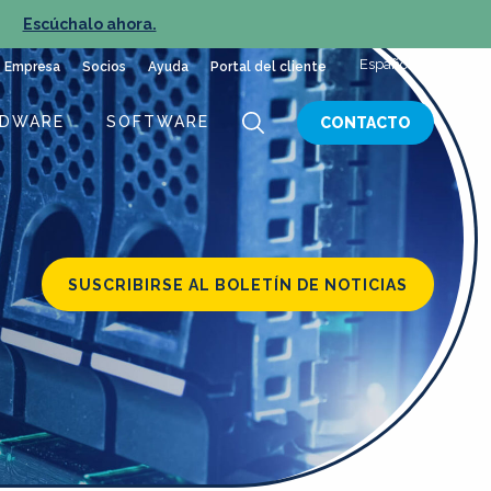
»
Escúchalo ahora.
NUEVO E
Español
Empresa
Socios
Ayuda
Portal del cliente
RDWARE
SOFTWARE
CONTACTO
SUSCRIBIRSE AL BOLETÍN DE NOTICIAS