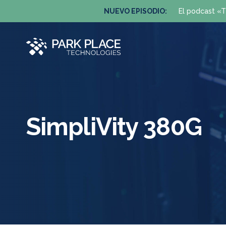
NUEVO EPISODIO:
El podcast «T
SimpliVity 380G