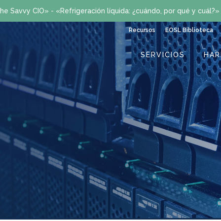
he Savvy CIO» - «Refrigeración líquida: ¿cuándo, por qué y cuál?
Recursos
EOSL Biblioteca
SERVICIOS
HA