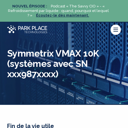
«
NOUVEL ÉPISODE :
Podcast « The Savvy CIO » - «
NOUVE
uel
Refroidissement par liquide : quand, pourquoi et lequel
Refroidi
? »
Écoutez-le dès maintenant.
Symmetrix VMAX 10K
(systèmes avec SN
xxx987xxxx)
Fin de la vie utile