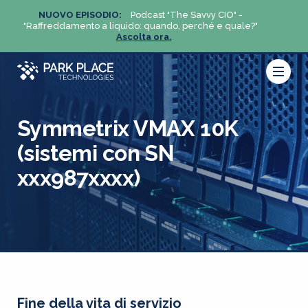
NUOVO EPISODIO:
Podcast "The Savvy CIO" -
NUO
?"
"Raffreddamento a liquido: quando, perché e quale?"
"Raffre
Ascolta ora.
Symmetrix VMAX 10K
(sistemi con SN
xxx987xxxx)
Fine della vita di servizio