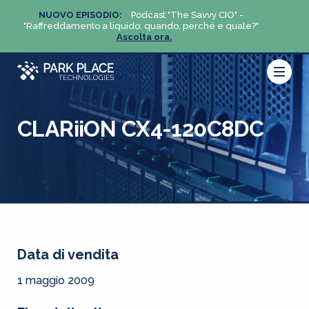
NUOVO EPISODIO:
Podcast "The Savvy CIO" -
NUO
?"
"Raffreddamento a liquido: quando, perché e quale?"
"Raffre
Ascolta ora.
CLARiiON CX4-120C8DC
Data di vendita
1 maggio 2009