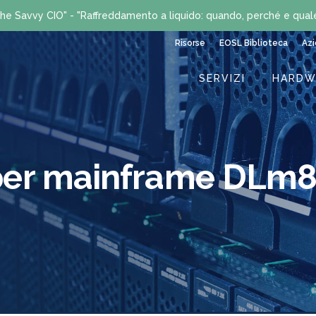
he Savvy CIO" - "Raffreddamento a liquido: quando, perché e qual
Risorse
EOSL Biblioteca
Az
SERVIZI
HARDW
i per mainframe DLm