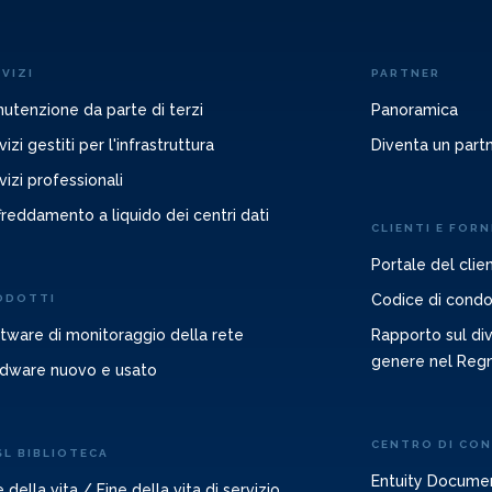
VIZI
PARTNER
utenzione da parte di terzi
Panoramica
vizi gestiti per l'infrastruttura
Diventa un part
vizi professionali
freddamento a liquido dei centri dati
CLIENTI E FORN
Portale del clie
Codice di condot
ODOTTI
tware di monitoraggio della rete
Rapporto sul diva
genere nel Reg
dware nuovo e usato
CENTRO DI CO
SL BIBLIOTECA
Entuity Docume
e della vita / Fine della vita di servizio