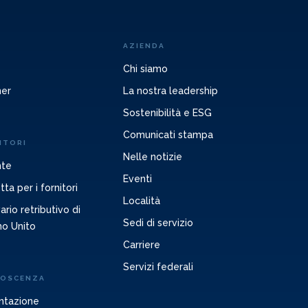
AZIENDA
Chi siamo
ner
La nostra leadership
Sostenibilità e ESG
Comunicati stampa
ITORI
Nelle notizie
nte
Eventi
ta per i fornitori
Località
rio retributivo di
Sedi di servizio
no Unito
Carriere
Servizi federali
NOSCENZA
ntazione