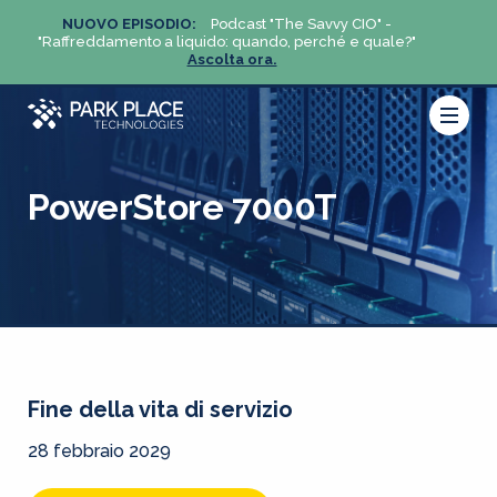
NUOVO EPISODIO:
Podcast "The Savvy CIO" -
NUO
?"
"Raffreddamento a liquido: quando, perché e quale?"
"Raffre
Ascolta ora.
PowerStore 7000T
Fine della vita di servizio
28 febbraio 2029