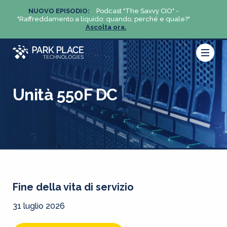
NUOVO EPISODIO:
Podcast "The Savvy CIO" -
NUO
?"
"Raffreddamento a liquido: quando, perché e quale?"
"Raffre
Ascolta ora.
Unità 550F DC
Fine della vita di servizio
31 luglio 2026