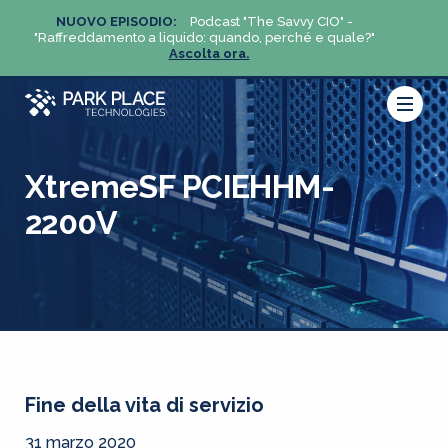
NUOVO EPISODIO:
Podcast "The Savvy CIO" -
NUO
?"
"Raffreddamento a liquido: quando, perché e quale?"
"Raffre
Ascolta ora.
XtremeSF PCIEHHM-
2200V
Fine della vita di servizio
31 marzo 2020