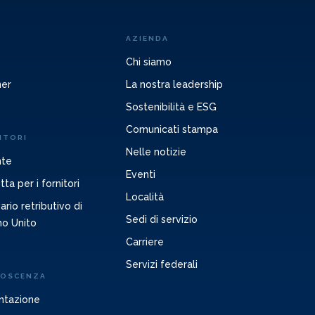
AZIENDA
Chi siamo
ner
La nostra leadership
Sostenibilità e ESG
Comunicati stampa
ITORI
Nelle notizie
nte
Eventi
ta per i fornitori
Località
rio retributivo di
Sedi di servizio
no Unito
Carriere
Servizi federali
NOSCENZA
ntazione