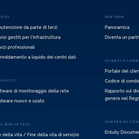
VIZI
PARTNER
utenzione da parte di terzi
Panoramica
vizi gestiti per l'infrastruttura
Diventa un part
vizi professionali
freddamento a liquido dei centri dati
CLIENTI E FORN
Portale del clie
Codice di condot
ODOTTI
tware di monitoraggio della rete
Rapporto sul diva
genere nel Reg
dware nuovo e usato
CENTRO DI CO
SL BIBLIOTECA
Entuity Docume
e della vita / Fine della vita di servizio