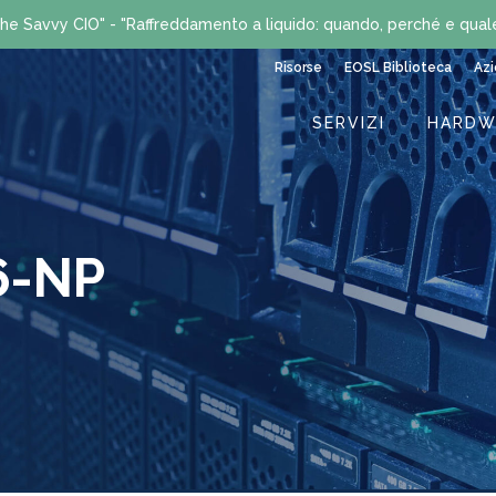
he Savvy CIO" - "Raffreddamento a liquido: quando, perché e qual
Risorse
EOSL Biblioteca
Az
SERVIZI
HARDW
06-NP