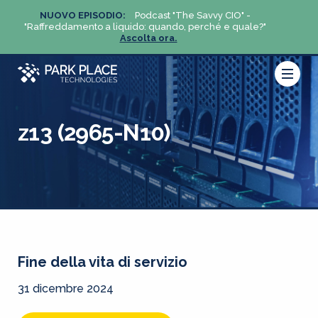
NUOVO EPISODIO:
Podcast "The Savvy CIO" -
NUO
?"
"Raffreddamento a liquido: quando, perché e quale?"
"Raffre
Ascolta ora.
z13 (2965-N10)
Fine della vita di servizio
31 dicembre 2024