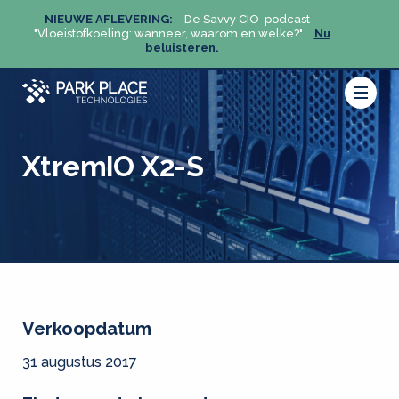
NIEUWE AFLEVERING:
De Savvy CIO-podcast –
NIEU
u
"Vloeistofkoeling: wanneer, waarom en welke?"
Nu
"Vloeis
beluisteren.
XtremIO X2-S
Verkoopdatum
31 augustus 2017