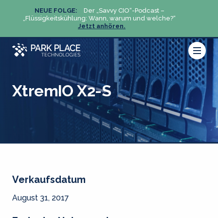
NEUE FOLGE:
Der „Savvy CIO“-Podcast –
N
„Flüssigkeitskühlung: Wann, warum und welche?“
„Flüs
Jetzt anhören.
XtremIO X2-S
Verkaufsdatum
August 31, 2017