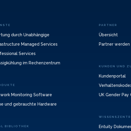
ENSTE
PARTNER
tung durch Unabhängige
Übersicht
rastructure Managed Services
Partner werden
fessional Services
ssigkühlung im Rechenzentrum
KUNDEN UND ZU
Kundenportal
Verhaltenskodex
ODUKTE
work Monitoring Software
UK Gender Pay 
e und gebrauchte Hardware
WISSENSZENT
Entuity Dokume
SL BIBLIOTHEK