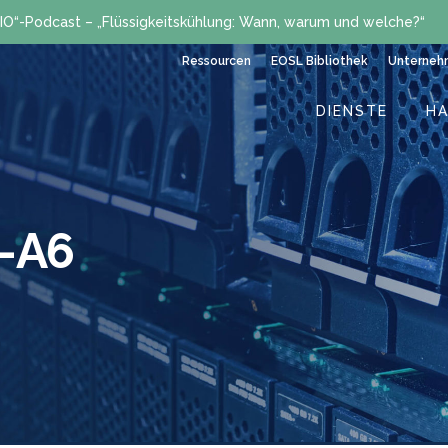
IO“-Podcast – „Flüssigkeitskühlung: Wann, warum und welche?“
Ressourcen
EOSL Bibliothek
Unterneh
DIENSTE
H
-A6