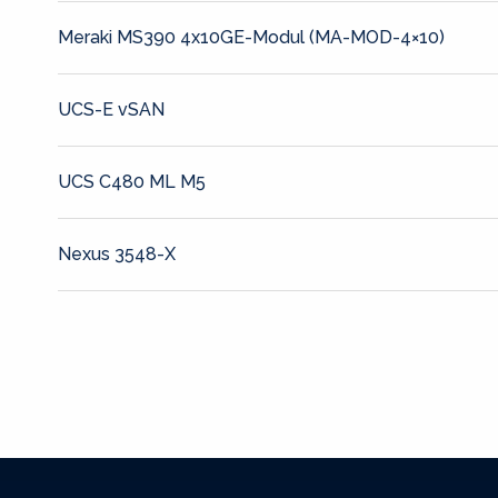
Meraki MS390 4x10GE-Modul (MA-MOD-4×10)
UCS-E vSAN
UCS C480 ML M5
Nexus 3548-X