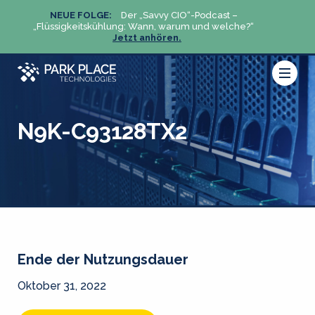
NEUE FOLGE:
Der „Savvy CIO“-Podcast –
N
„Flüssigkeitskühlung: Wann, warum und welche?“
„Flüs
Jetzt anhören.
N9K-C93128TX2
Ende der Nutzungsdauer
Oktober 31, 2022