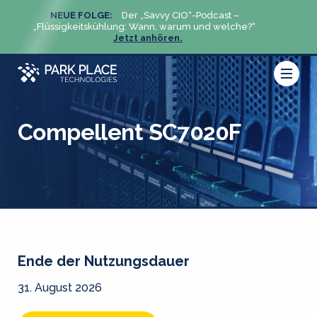
NEUE FOLGE:
Der „Savvy CIO“-Podcast –
N
„Flüssigkeitskühlung: Wann, warum und welche?“
„Flüs
Jetzt anhören.
Compellent SC7020F
Ende der Nutzungsdauer
31. August 2026