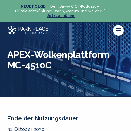
NEUE FOLGE:
Der „Savvy CIO“-Podcast –
N
„Flüssigkeitskühlung: Wann, warum und welche?“
„Flüs
Jetzt anhören.
APEX-Wolkenplattform
MC-4510C
Ende der Nutzungsdauer
31. Oktober 2030