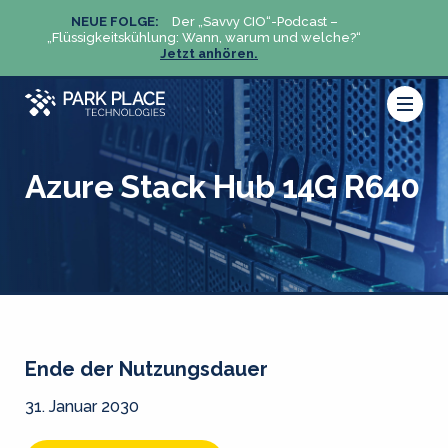
NEUE FOLGE:
Der „Savvy CIO“-Podcast –
N
„Flüssigkeitskühlung: Wann, warum und welche?“
„Flüs
Jetzt anhören.
Azure Stack Hub 14G R640
Ende der Nutzungsdauer
31. Januar 2030