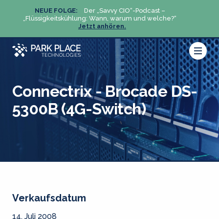
NEUE FOLGE:
Der „Savvy CIO“-Podcast –
N
„Flüssigkeitskühlung: Wann, warum und welche?“
„Flüs
Jetzt anhören.
Connectrix - Brocade DS-
5300B (4G-Switch)
Verkaufsdatum
14. Juli 2008