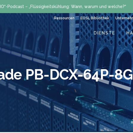
IO“-Podcast – „Flüssigkeitskühlung: Wann, warum und welche?“
Ressourcen
EOSL Bibliothek
Unterneh
DIENSTE
H
ocade PB-DCX-64P-8G