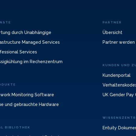
ENSTE
PARTNER
tung durch Unabhängige
Übersicht
rastructure Managed Services
Partner werden
fessional Services
ssigkühlung im Rechenzentrum
KUNDEN UND ZU
Kundenportal
Verhaltenskodex
ODUKTE
work Monitoring Software
UK Gender Pay 
e und gebrauchte Hardware
WISSENSZENT
Entuity Dokume
SL BIBLIOTHEK