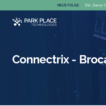
NEUE FOLGE:
Der „Savvy C
Connectrix - Br