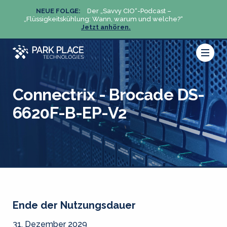
NEUE FOLGE:
Der „Savvy CIO“-Podcast –
N
„Flüssigkeitskühlung: Wann, warum und welche?“
„Flüs
Jetzt anhören.
Connectrix - Brocade DS-
6620F-B-EP-V2
Ende der Nutzungsdauer
31. Dezember 2029