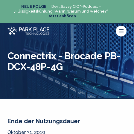
NEUE FOLGE:
Der „Savvy CIO“-Podcast –
N
„Flüssigkeitskühlung: Wann, warum und welche?“
„Flüs
Jetzt anhören.
Connectrix - Brocade PB-
DCX-48P-4G
Ende der Nutzungsdauer
Oktober 31, 2019