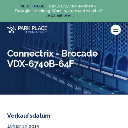
NEUE FOLGE:
Der „Savvy CIO“-Podcast –
N
„Flüssigkeitskühlung: Wann, warum und welche?“
„Flüs
Jetzt anhören.
Connectrix - Brocade
VDX-6740B-64F
Verkaufsdatum
Januar 12, 2015