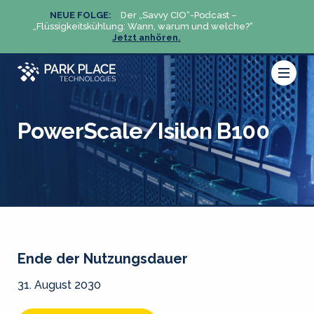
NEUE FOLGE:
Der „Savvy CIO“-Podcast –
N
„Flüssigkeitskühlung: Wann, warum und welche?“
„Flüs
Jetzt anhören.
PowerScale/Isilon B100
Ende der Nutzungsdauer
31. August 2030