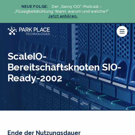
NEUE FOLGE:
Der „Savvy CIO“-Podcast –
N
„Flüssigkeitskühlung: Wann, warum und welche?“
„Flüs
Jetzt anhören.
ScaleIO-
Bereitschaftsknoten SIO-
Ready-2002
Ende der Nutzungsdauer