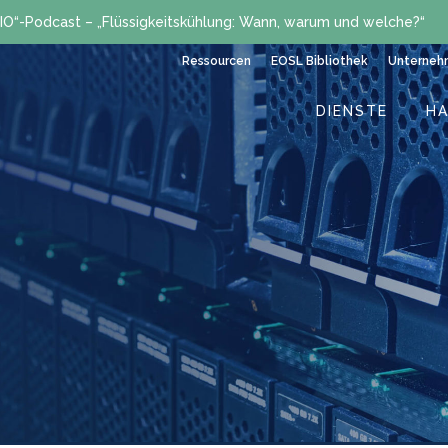
IO“-Podcast – „Flüssigkeitskühlung: Wann, warum und welche?“
Ressourcen
EOSL Bibliothek
Unterneh
DIENSTE
H