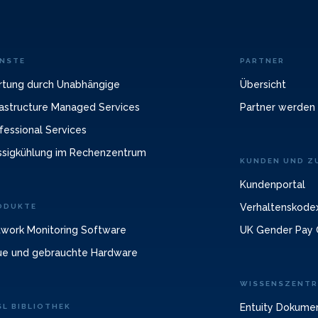
ENSTE
PARTNER
tung durch Unabhängige
Übersicht
rastructure Managed Services
Partner werden
fessional Services
ssigkühlung im Rechenzentrum
KUNDEN UND ZU
Kundenportal
Verhaltenskodex
ODUKTE
work Monitoring Software
UK Gender Pay 
e und gebrauchte Hardware
WISSENSZENT
Entuity Dokume
SL BIBLIOTHEK