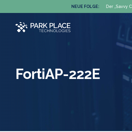
NEUE FOLGE:
Der „Savvy C
FortiAP-222E