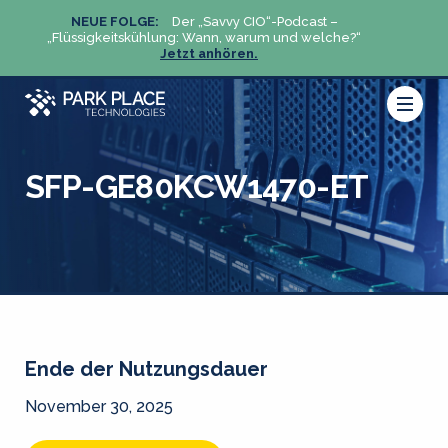
NEUE FOLGE:
Der „Savvy CIO“-Podcast –
N
„Flüssigkeitskühlung: Wann, warum und welche?“
„Flüs
Jetzt anhören.
SFP-GE80KCW1470-ET
Ende der Nutzungsdauer
November 30, 2025