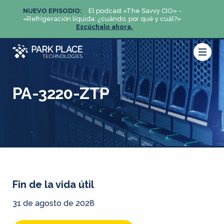
NUEVO EPISODIO:
El podcast «The Savvy CIO» -
NUEV
«Refrigeración líquida: ¿cuándo, por qué y cuál?»
«Refri
Escúchalo ahora.
PA-3220-ZTP
Fin de la vida útil
31 de agosto de 2028