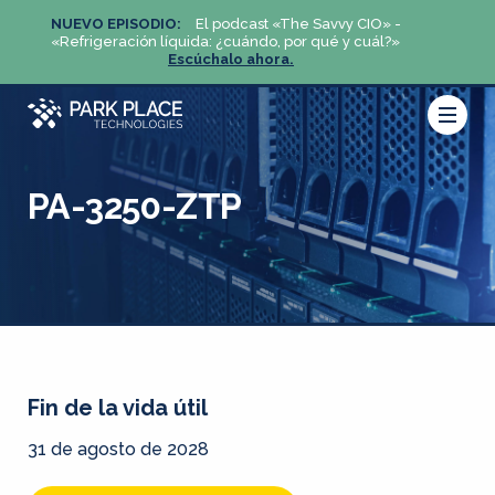
NUEVO EPISODIO:
El podcast «The Savvy CIO» -
NUEV
«Refrigeración líquida: ¿cuándo, por qué y cuál?»
«Refri
Escúchalo ahora.
PA-3250-ZTP
Fin de la vida útil
31 de agosto de 2028