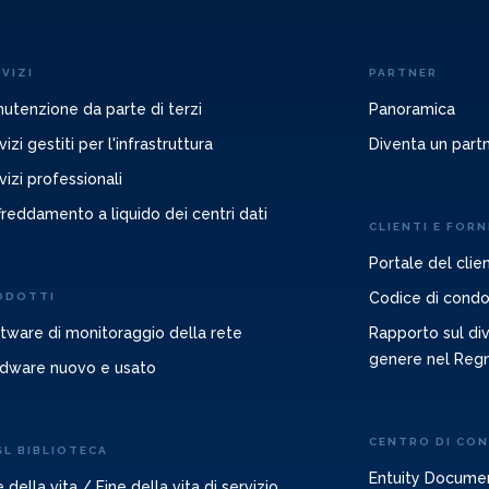
VIZI
PARTNER
utenzione da parte di terzi
Panoramica
vizi gestiti per l'infrastruttura
Diventa un part
vizi professionali
freddamento a liquido dei centri dati
CLIENTI E FORN
Portale del clie
Codice di condot
ODOTTI
tware di monitoraggio della rete
Rapporto sul diva
genere nel Reg
dware nuovo e usato
CENTRO DI CO
SL BIBLIOTECA
Entuity Docume
e della vita / Fine della vita di servizio