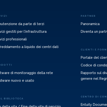
VIZI
PARTNER
utenzione da parte di terzi
Panoramica
vizi gestiti per l'infrastruttura
Diventa un part
vizi professionali
freddamento a liquido dei centri dati
CLIENTI E FORN
Portale del clie
Codice di condot
ODOTTI
tware di monitoraggio della rete
Rapporto sul diva
genere nel Reg
dware nuovo e usato
CENTRO DI CO
SL BIBLIOTECA
Entuity Docume
e della vita / Fine della vita di servizio