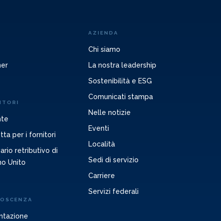
AZIENDA
Chi siamo
ner
La nostra leadership
Sostenibilità e ESG
Comunicati stampa
ITORI
Nelle notizie
nte
Eventi
ta per i fornitori
Località
rio retributivo di
Sedi di servizio
no Unito
Carriere
Servizi federali
NOSCENZA
ntazione