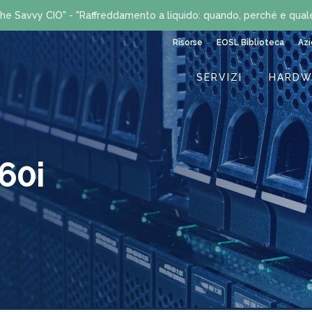
he Savvy CIO" - "Raffreddamento a liquido: quando, perché e qual
Risorse
EOSL Biblioteca
Az
SERVIZI
HARDW
60i