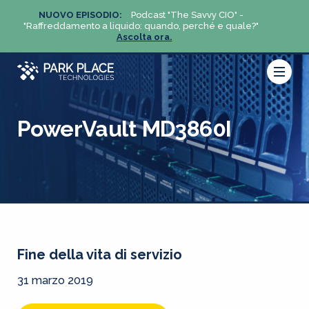
NUOVO EPISODIO:
Podcast "The Savvy CIO" -
NUO
?"
"Raffreddamento a liquido: quando, perché e quale?"
"Raffre
Ascolta ora.
PowerVault MD3860I
Fine della vita di servizio
31 marzo 2019